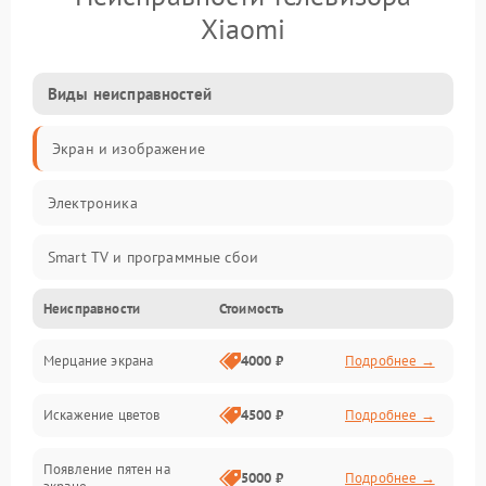
Xiaomi
Виды неисправностей
Экран и изображение
Электроника
Smart TV и программные сбои
Неисправности
Стоимость
Питание и запуск
Мерцание экрана
4000 ₽
Подробнее →
Подсветка и LED-модули
Искажение цветов
4500 ₽
Подробнее →
Звук и аудиосистема
Появление пятен на
Сигнал и приём каналов
5000 ₽
Подробнее →