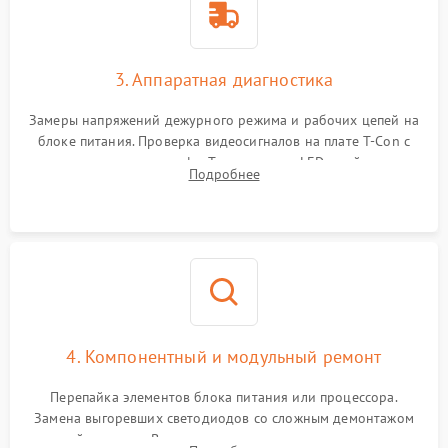
3. Аппаратная диагностика
Замеры напряжений дежурного режима и рабочих цепей на
блоке питания. Проверка видеосигналов на плате T-Con с
помощью осциллографа. Тестирование LED-драйвера и
Подробнее
светодиодных планок подсветки мультиметром.
4. Компонентный и модульный ремонт
Перепайка элементов блока питания или процессора.
Замена выгоревших светодиодов со сложным демонтажом
хрупкой матрицы. Восстановление поврежденных дорожек,