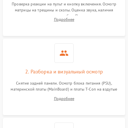
Проверка реакции на пульт и кнопку включения. Осмотр
матрицы на трещины и сколы. Оценка звука, наличия
подсветки и индикаторов ошибок. Подключение тестовых
Подробнее
источников сигнала для выявления симптомов поломки.
2. Разборка и визуальный осмотр
Снятие задней панели. Осмотр блока питания (PSU),
материнской платы (MainBoard) и платы T-Con на вздутые
конденсаторы, прогары, окисления и микротрещины.
Подробнее
Проверка надежности фиксации и целостности шлейфов.