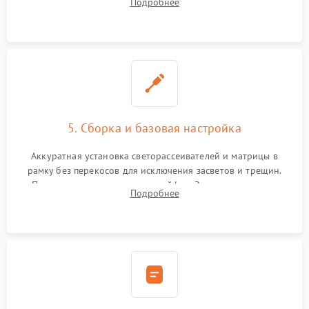
Подробнее
прошивка микросхем памяти EEPROM
5. Сборка и базовая настройка
Аккуратная установка светорассеивателей и матрицы в
рамку без перекосов для исключения засветов и трещин.
Подключение внутренних шлейфов. Закрытие корпуса.
Подробнее
Сброс настроек и обновление программного обеспечения.