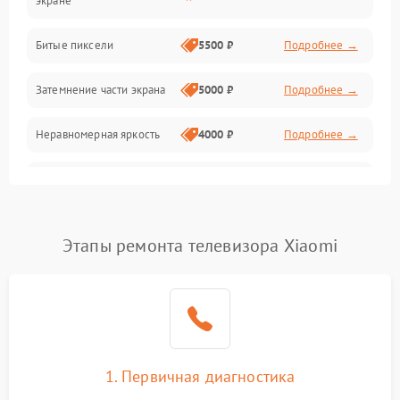
экране
Разъёмы и интерфейсы
Битые пиксели
5500 ₽
Подробнее →
Механические повреждения
Затемнение части экрана
5000 ₽
Подробнее →
Программное обеспечение
Неравномерная яркость
4000 ₽
Подробнее →
Корпус и механика
Выгорание матрицы
6000 ₽
Подробнее →
Пульт и управление
Этапы ремонта телевизора Xiaomi
Сеть и подключения
Аудио
Сетевая
1. Первичная диагностика