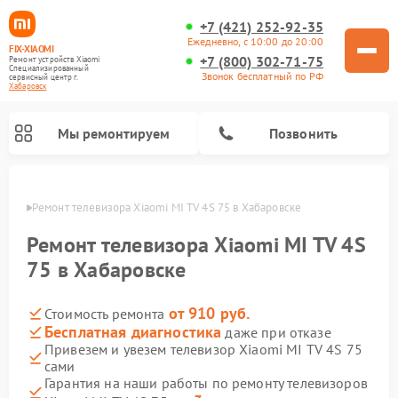
+7 (421) 252-92-35
Ежедневно, с 10:00 до 20:00
FIX-XIAOMI
+7 (800) 302-71-75
Ремонт устройств Xiaomi
Специализированный
Звонок бесплатный по РФ
cервисный центр г.
Хабаровск
Мы ремонтируем
Позвонить
овске
Ремонт телевизора Xiaomi MI TV 4S 75 в Хабаровске
Ремонт телевизора Xiaomi MI TV 4S
75 в Хабаровске
от 910 руб.
Стоимость ремонта
Бесплатная диагностика
даже при отказе
Привезем и увезем телевизор Xiaomi MI TV 4S 75
сами
Ремонт роботов-пылесосов Xiaomi
Ремонт электросамокатов Xiaomi
Ремонт массажных кресел Xiaomi
Ремонт видеорегистраторов Xiaomi
Ремонт пароочистителей Xiaomi
Ремонт камер видеонаблюдения Xiaomi
Ремонт вертикальных пылесосов Xiaomi
Ремонт электровелосипедов Xiaomi
Ремонт стиральных машин Xiaomi
Гарантия на наши работы по ремонту телевизоров