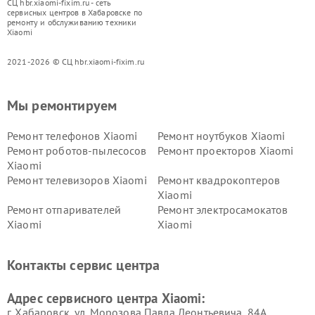
СЦ hbr.xiaomi-fixim.ru - сеть
сервисных центров в Хабаровске по
ремонту и обслуживанию техники
Xiaomi
2021-2026 © СЦ hbr.xiaomi-fixim.ru
Мы ремонтируем
Ремонт телефонов Xiaomi
Ремонт ноутбуков Xiaomi
Ремонт роботов-пылесосов
Ремонт проекторов Xiaomi
Xiaomi
Ремонт телевизоров Xiaomi
Ремонт квадрокоптеров
Xiaomi
Ремонт отпаривателей
Ремонт электросамокатов
Xiaomi
Xiaomi
Ремонт электровелосипедов
Ремонт экшн-камер Xiaomi
Xiaomi
Контакты сервис центра
Ремонт стиральных машин
Ремонт смарт-часов Xiaomi
Xiaomi
Адрес сервисного центра Xiaomi:
г. Хабаровск, ул. Морозова Павла Леонтьевича, 84А