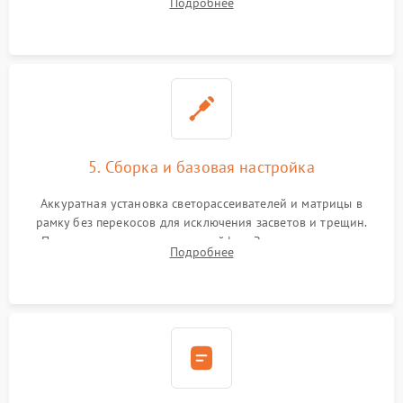
Подробнее
прошивка микросхем памяти EEPROM
5. Сборка и базовая настройка
Аккуратная установка светорассеивателей и матрицы в
рамку без перекосов для исключения засветов и трещин.
Подключение внутренних шлейфов. Закрытие корпуса.
Подробнее
Сброс настроек и обновление программного обеспечения.