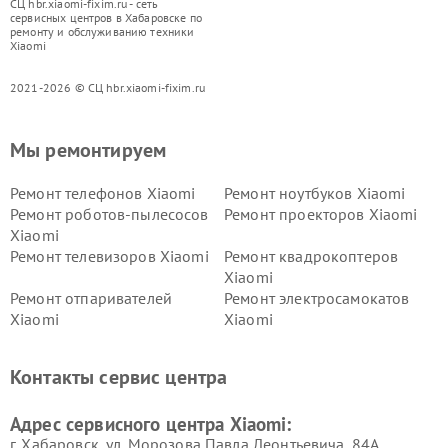
СЦ hbr.xiaomi-fixim.ru - сеть
сервисных центров в Хабаровске по
ремонту и обслуживанию техники
Xiaomi
2021-2026 © СЦ hbr.xiaomi-fixim.ru
Мы ремонтируем
Ремонт телефонов Xiaomi
Ремонт ноутбуков Xiaomi
Ремонт роботов-пылесосов
Ремонт проекторов Xiaomi
Xiaomi
Ремонт телевизоров Xiaomi
Ремонт квадрокоптеров
Xiaomi
Ремонт отпаривателей
Ремонт электросамокатов
Xiaomi
Xiaomi
Ремонт электровелосипедов
Ремонт экшн-камер Xiaomi
Xiaomi
Контакты сервис центра
Ремонт стиральных машин
Ремонт смарт-часов Xiaomi
Xiaomi
Адрес сервисного центра Xiaomi:
г. Хабаровск, ул. Морозова Павла Леонтьевича, 84А