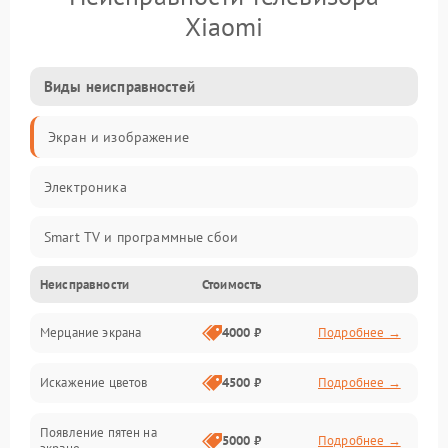
Xiaomi
Виды неисправностей
Экран и изображение
Электроника
Smart TV и программные сбои
Неисправности
Стоимость
Питание и запуск
Мерцание экрана
4000 ₽
Подробнее →
Подсветка и LED-модули
Искажение цветов
4500 ₽
Подробнее →
Звук и аудиосистема
Появление пятен на
Сигнал и приём каналов
5000 ₽
Подробнее →