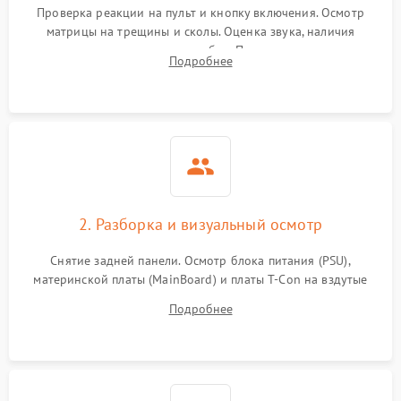
Проверка реакции на пульт и кнопку включения. Осмотр
матрицы на трещины и сколы. Оценка звука, наличия
подсветки и индикаторов ошибок. Подключение тестовых
Подробнее
источников сигнала для выявления симптомов поломки.
2. Разборка и визуальный осмотр
Снятие задней панели. Осмотр блока питания (PSU),
материнской платы (MainBoard) и платы T-Con на вздутые
конденсаторы, прогары, окисления и микротрещины.
Подробнее
Проверка надежности фиксации и целостности шлейфов.