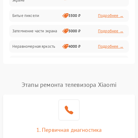
экране
Разъёмы и интерфейсы
Битые пиксели
5500 ₽
Подробнее →
Механические повреждения
Затемнение части экрана
5000 ₽
Подробнее →
Программное обеспечение
Неравномерная яркость
4000 ₽
Подробнее →
Корпус и механика
Выгорание матрицы
6000 ₽
Подробнее →
Пульт и управление
Этапы ремонта телевизора Xiaomi
Сеть и подключения
Аудио
Сетевая
1. Первичная диагностика