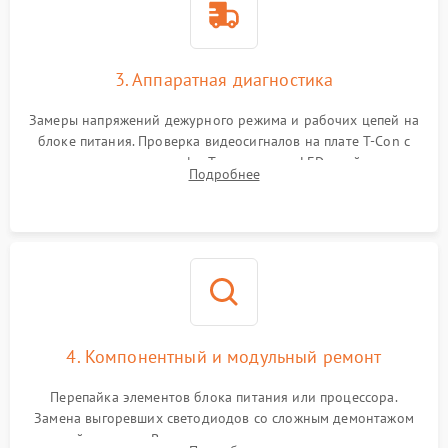
3. Аппаратная диагностика
Замеры напряжений дежурного режима и рабочих цепей на
блоке питания. Проверка видеосигналов на плате T-Con с
помощью осциллографа. Тестирование LED-драйвера и
Подробнее
светодиодных планок подсветки мультиметром.
4. Компонентный и модульный ремонт
Перепайка элементов блока питания или процессора.
Замена выгоревших светодиодов со сложным демонтажом
хрупкой матрицы. Восстановление поврежденных дорожек,