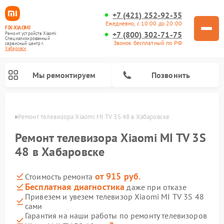
+7 (421) 252-92-35
Ежедневно, с 10:00 до 20:00
FIX-XIAOMI
+7 (800) 302-71-75
Ремонт устройств Xiaomi
Специализированный
Звонок бесплатный по РФ
cервисный центр г.
Хабаровск
Мы ремонтируем
Позвонить
овске
Ремонт телевизора Xiaomi MI TV 3S 48 в Хабаровске
Ремонт телевизора Xiaomi MI TV 3S
48 в Хабаровске
от 915 руб.
Стоимость ремонта
Бесплатная диагностика
даже при отказе
Привезем и увезем телевизор Xiaomi MI TV 3S 48
сами
Ремонт роботов-пылесосов Xiaomi
Ремонт электросамокатов Xiaomi
Ремонт массажных кресел Xiaomi
Ремонт видеорегистраторов Xiaomi
Ремонт пароочистителей Xiaomi
Ремонт камер видеонаблюдения Xiaomi
Ремонт вертикальных пылесосов Xiaomi
Ремонт электровелосипедов Xiaomi
Ремонт стиральных машин Xiaomi
Гарантия на наши работы по ремонту телевизоров