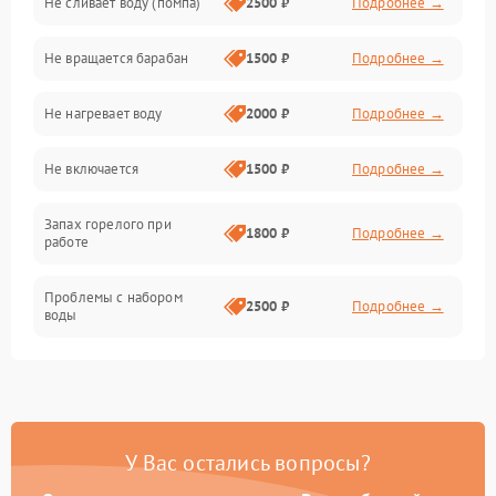
Не сливает воду (помпа)
2500 ₽
Подробнее →
Водоснабжение
Не вращается барабан
1500 ₽
Подробнее →
Слив
Не нагревает воду
2000 ₽
Подробнее →
Программное обеспечение
Не включается
1500 ₽
Подробнее →
Запах горелого при
1800 ₽
Подробнее →
работе
Проблемы с набором
2500 ₽
Подробнее →
воды
Замена ТЭНа
2200 ₽
Подробнее →
Замена платы управления
2200 ₽
Подробнее →
У Вас остались вопросы?