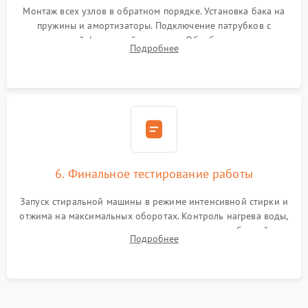
Монтаж всех узлов в обратном порядке. Установка бака на
пружины и амортизаторы. Подключение патрубков с
надежной фиксацией хомутами. Обработка стыков
Подробнее
герметиком для предотвращения возможных протечек воды.
6. Финальное тестирование работы
Запуск стиральной машины в режиме интенсивной стирки и
отжима на максимальных оборотах. Контроль нагрева воды,
корректности слива, отсутствия излишних вибраций,
Подробнее
посторонних стуков и протечек под корпусом.