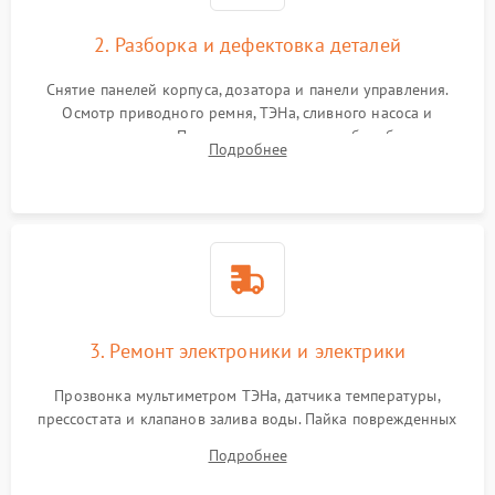
2. Разборка и дефектовка деталей
Снятие панелей корпуса, дозатора и панели управления.
Осмотр приводного ремня, ТЭНа, сливного насоса и
амортизаторов. Проверка подшипников барабана и
Подробнее
крестовины на износ, а манжеты люка на разрывы.
3. Ремонт электроники и электрики
Прозвонка мультиметром ТЭНа, датчика температуры,
прессостата и клапанов залива воды. Пайка поврежденных
дорожек или замена симисторов на плате управления.
Подробнее
Восстановление целостности проводки и контактов.