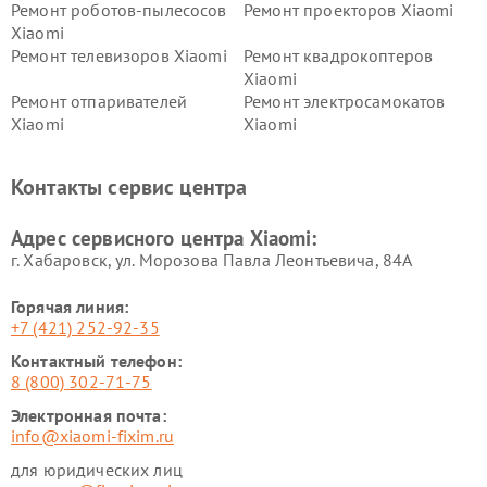
Ремонт роботов-пылесосов
Ремонт проекторов Xiaomi
Xiaomi
Ремонт телевизоров Xiaomi
Ремонт квадрокоптеров
Xiaomi
Ремонт отпаривателей
Ремонт электросамокатов
Xiaomi
Xiaomi
Ремонт электровелосипедов
Ремонт экшн-камер Xiaomi
Xiaomi
Контакты сервис центра
Ремонт стиральных машин
Ремонт смарт-часов Xiaomi
Xiaomi
Адрес сервисного центра Xiaomi:
г. Хабаровск, ул. Морозова Павла Леонтьевича, 84А
Горячая линия:
+7 (421) 252-92-35
Контактный телефон:
8 (800) 302-71-75
Электронная почта:
info@xiaomi-fixim.ru
для юридических лиц