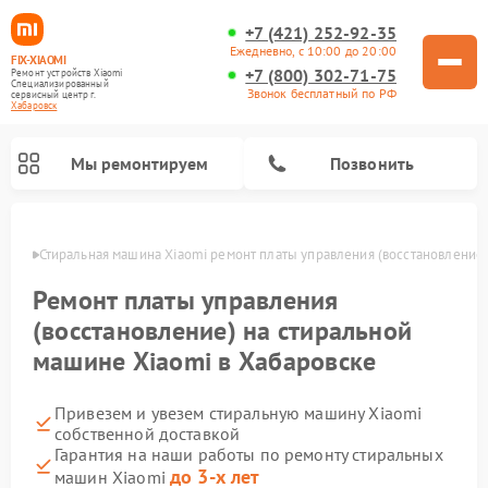
+7 (421) 252-92-35
Ежедневно, с 10:00 до 20:00
FIX-XIAOMI
+7 (800) 302-71-75
Ремонт устройств Xiaomi
Специализированный
Звонок бесплатный по РФ
cервисный центр г.
Хабаровск
Мы ремонтируем
Позвонить
овске
Стиральная машина Xiaomi ремонт платы управления (восстановление
Ремонт платы управления
(восстановление) на стиральной
машине Xiaomi в Хабаровске
Привезем и увезем стиральную машину Xiaomi
собственной доставкой
Гарантия на наши работы по ремонту стиральных
Ремонт роботов-пылесосов Xiaomi
Ремонт электровелосипедов Xiaomi
Ремонт массажных кресел Xiaomi
Ремонт видеорегистраторов Xiaomi
Ремонт пароочистителей Xiaomi
Ремонт камер видеонаблюдения Xiaomi
Ремонт вертикальных пылесосов Xiaomi
Ремонт электросамокатов Xiaomi
до 3-х лет
машин Xiaomi