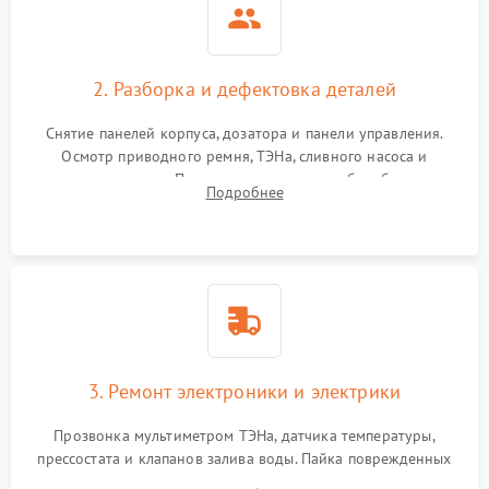
2. Разборка и дефектовка деталей
Снятие панелей корпуса, дозатора и панели управления.
Осмотр приводного ремня, ТЭНа, сливного насоса и
амортизаторов. Проверка подшипников барабана и
Подробнее
крестовины на износ, а манжеты люка на разрывы.
3. Ремонт электроники и электрики
Прозвонка мультиметром ТЭНа, датчика температуры,
прессостата и клапанов залива воды. Пайка поврежденных
дорожек или замена симисторов на плате управления.