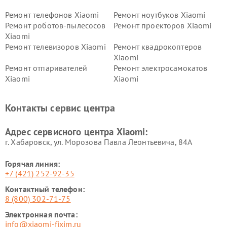
Ремонт телефонов Xiaomi
Ремонт ноутбуков Xiaomi
Ремонт роботов-пылесосов
Ремонт проекторов Xiaomi
Xiaomi
Ремонт телевизоров Xiaomi
Ремонт квадрокоптеров
Xiaomi
Ремонт отпаривателей
Ремонт электросамокатов
Xiaomi
Xiaomi
Ремонт электровелосипедов
Ремонт экшн-камер Xiaomi
Xiaomi
Контакты сервис центра
Ремонт стиральных машин
Ремонт смарт-часов Xiaomi
Xiaomi
Адрес сервисного центра Xiaomi:
г. Хабаровск, ул. Морозова Павла Леонтьевича, 84А
Горячая линия:
+7 (421) 252-92-35
Контактный телефон:
8 (800) 302-71-75
Электронная почта:
info@xiaomi-fixim.ru