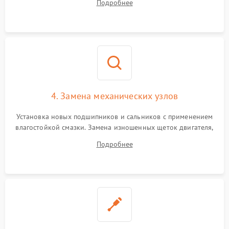
Подробнее
Восстановление целостности проводки и контактов.
4. Замена механических узлов
Установка новых подшипников и сальников с применением
влагостойкой смазки. Замена изношенных щеток двигателя,
порванного ремня привода, неисправного сливного насоса
Подробнее
или поврежденной резиновой манжеты.