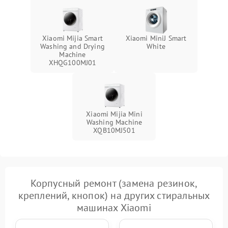
Xiaomi Mijia Smart
Xiaomi MiniJ Smart
Washing and Drying
White
Machine
XHQG100MJ01
Xiaomi Mijia Mini
Washing Machine
XQB10MJ501
Корпусный ремонт (замена резинок,
креплений, кнопок) на других стиральных
машинах Xiaomi