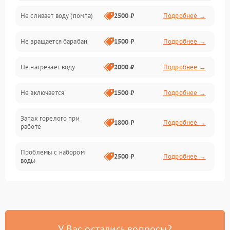
Не сливает воду (помпа)
2500 ₽
Подробнее →
Водоснабжение
Не вращается барабан
1500 ₽
Подробнее →
Слив
Не нагревает воду
2000 ₽
Подробнее →
Программное обеспечение
Не включается
1500 ₽
Подробнее →
Запах горелого при
1800 ₽
Подробнее →
работе
Проблемы с набором
2500 ₽
Подробнее →
воды
Замена ТЭНа
2200 ₽
Подробнее →
Замена платы управления
2200 ₽
Подробнее →
У Вас остались вопросы?