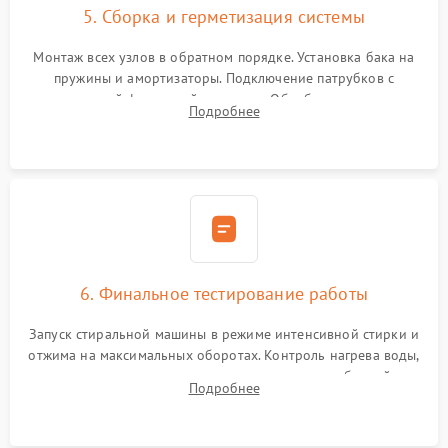
5. Сборка и герметизация системы
Монтаж всех узлов в обратном порядке. Установка бака на
пружины и амортизаторы. Подключение патрубков с
надежной фиксацией хомутами. Обработка стыков
Подробнее
герметиком для предотвращения возможных протечек воды.
6. Финальное тестирование работы
Запуск стиральной машины в режиме интенсивной стирки и
отжима на максимальных оборотах. Контроль нагрева воды,
корректности слива, отсутствия излишних вибраций,
Подробнее
посторонних стуков и протечек под корпусом.