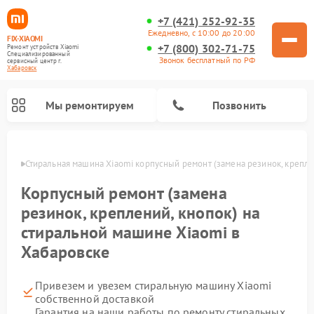
+7 (421) 252-92-35
Ежедневно, с 10:00 до 20:00
FIX-XIAOMI
+7 (800) 302-71-75
Ремонт устройств Xiaomi
Специализированный
Звонок бесплатный по РФ
cервисный центр г.
Хабаровск
Мы ремонтируем
Позвонить
овске
Стиральная машина Xiaomi корпусный ремонт (замена резинок, крепле
Корпусный ремонт (замена
резинок, креплений, кнопок) на
стиральной машине Xiaomi в
Хабаровске
Привезем и увезем стиральную машину Xiaomi
Ремонт роботов-пылесосов Xiaomi
Ремонт электровелосипедов Xiaomi
Ремонт массажных кресел Xiaomi
Ремонт видеорегистраторов Xiaomi
Ремонт пароочистителей Xiaomi
Ремонт камер видеонаблюдения Xiaomi
Ремонт вертикальных пылесосов Xiaomi
Ремонт электросамокатов Xiaomi
собственной доставкой
Гарантия на наши работы по ремонту стиральных