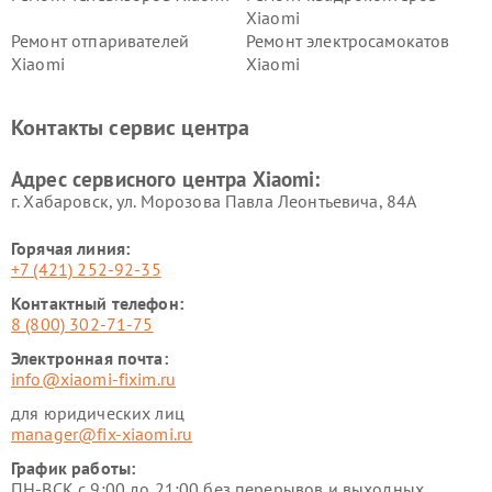
Xiaomi
Ремонт отпаривателей
Ремонт электросамокатов
Xiaomi
Xiaomi
Ремонт электровелосипедов
Ремонт экшн-камер Xiaomi
Xiaomi
Контакты сервис центра
Ремонт стиральных машин
Ремонт смарт-часов Xiaomi
Xiaomi
Адрес сервисного центра Xiaomi:
г. Хабаровск, ул. Морозова Павла Леонтьевича, 84А
Горячая линия:
+7 (421) 252-92-35
Контактный телефон:
8 (800) 302-71-75
Электронная почта:
info@xiaomi-fixim.ru
для юридических лиц
manager@fix-xiaomi.ru
График работы:
ПН-ВСК с 9:00 до 21:00 без перерывов и выходных