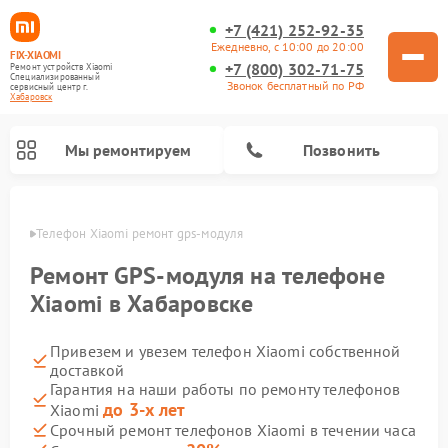
+7 (421) 252-92-35
Ежедневно, с 10:00 до 20:00
FIX-XIAOMI
+7 (800) 302-71-75
Ремонт устройств Xiaomi
Специализированный
Звонок бесплатный по РФ
cервисный центр г.
Хабаровск
Мы ремонтируем
Позвонить
овске
Телефон Xiaomi ремонт gps-модуля
Ремонт GPS-модуля на телефоне
Xiaomi в Хабаровске
Привезем и увезем телефон Xiaomi собственной
доставкой
Гарантия на наши работы по ремонту телефонов
до 3-х лет
Xiaomi
Ремонт электросамокатов Xiaomi
Ремонт массажных кресел Xiaomi
Ремонт видеорегистраторов Xiaomi
Ремонт пароочистителей Xiaomi
Ремонт камер видеонаблюдения Xiaomi
Ремонт вертикальных пылесосов Xiaomi
Ремонт роботов-пылесосов Xiaomi
Ремонт электровелосипедов Xiaomi
Ремонт стиральных машин Xiaomi
Срочный ремонт телефонов Xiaomi в течении часа