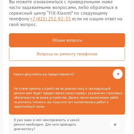
Вы можете ознакомиться с приведенными ниже
часто задаваемыми вопросами, либо обратиться в
сервисный центр “FIX-Xiaomi” по следующему
телефону
+7 (421) 252-92-35
если не нашли ответ на
свой вопрос.
Общие вопросы
Вопросы по ремонту телефонов
Какие документы вы предоставляете?
На этапе приема устройства на диагностику и последующий
ремонт вам будет предоставлен заказ-наряд с указанием страховых
обязательств на ваше устройство. Далее, после выполнения работ
по ремонту техники, вы получите акт выполненных работ и
гарантийный талон.
Я уже знаю в чем неисправность и какой
ремонт необходим. Для чего проводить
диагностику?