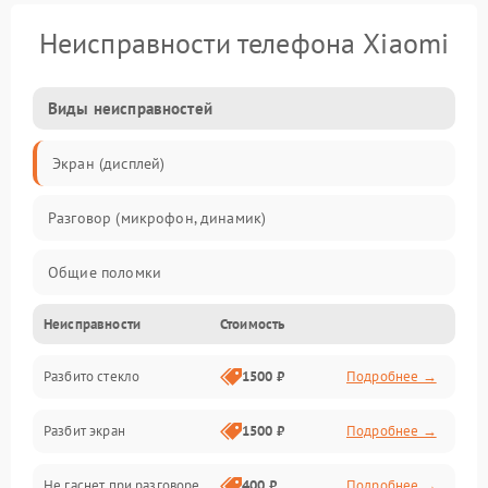
Неисправности телефона Xiaomi
Виды неисправностей
Экран (дисплей)
Разговор (микрофон, динамик)
Общие поломки
Неисправности
Стоимость
Проблемы связи
Разбито стекло
1500 ₽
Подробнее →
Камеры
Разбит экран
1500 ₽
Подробнее →
Проблемы с дисплеем и сенсором
Не гаснет при разговоре
400 ₽
Подробнее →