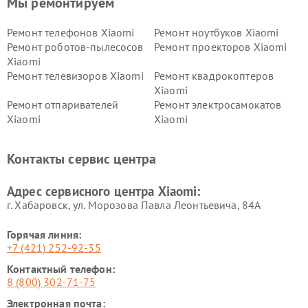
Мы ремонтируем
Ремонт телефонов Xiaomi
Ремонт ноутбуков Xiaomi
Ремонт роботов-пылесосов
Ремонт проекторов Xiaomi
Xiaomi
Ремонт телевизоров Xiaomi
Ремонт квадрокоптеров
Xiaomi
Ремонт отпаривателей
Ремонт электросамокатов
Xiaomi
Xiaomi
Ремонт электровелосипедов
Ремонт экшн-камер Xiaomi
Xiaomi
Контакты сервис центра
Ремонт стиральных машин
Ремонт смарт-часов Xiaomi
Xiaomi
Адрес сервисного центра Xiaomi:
г. Хабаровск, ул. Морозова Павла Леонтьевича, 84А
Горячая линия:
+7 (421) 252-92-35
Контактный телефон:
8 (800) 302-71-75
Электронная почта: