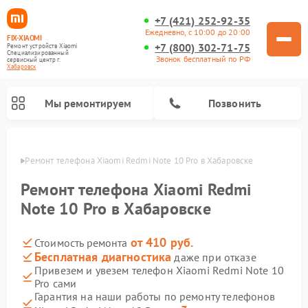
+7 (421) 252-92-35
Ежедневно, с 10:00 до 20:00
FIX-XIAOMI
+7 (800) 302-71-75
Ремонт устройств Xiaomi
Специализированный
Звонок бесплатный по РФ
cервисный центр г.
Хабаровск
Мы ремонтируем
Позвонить
овске
Ремонт телефона Xiaomi Redmi Note 10 Pro в Хабаровске
Ремонт телефона Xiaomi Redmi
Note 10 Pro в Хабаровске
от 410 руб.
Стоимость ремонта
Бесплатная диагностика
даже при отказе
Привезем и увезем телефон Xiaomi Redmi Note 10
Pro сами
Ремонт электросамокатов Xiaomi
Ремонт массажных кресел Xiaomi
Ремонт видеорегистраторов Xiaomi
Ремонт пароочистителей Xiaomi
Ремонт камер видеонаблюдения Xiaomi
Ремонт вертикальных пылесосов Xiaomi
Ремонт роботов-пылесосов Xiaomi
Ремонт электровелосипедов Xiaomi
Ремонт стиральных машин Xiaomi
Гарантия на наши работы по ремонту телефонов