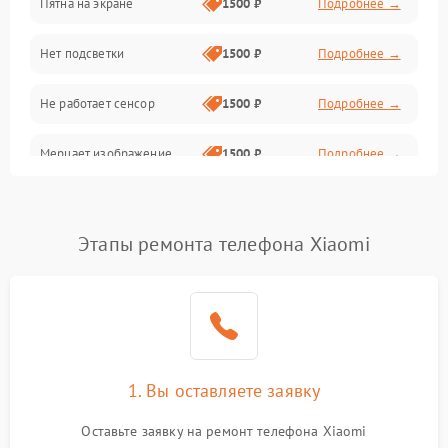
Пятна на экране
1500 ₽
Подробнее →
Проблемы с питанием, зарядкой и аккумулятором
Нет подсветки
1500 ₽
Подробнее →
Проблемы с работой системы, корпусом и другие
Не работает сенсор
1500 ₽
Подробнее →
Мерцает изображение
1500 ₽
Подробнее →
Не работает 3D Touch
2400 ₽
Подробнее →
Этапы ремонта телефона Xiaomi
Не работает Face ID
4000 ₽
Подробнее →
1. Вы оставляете заявку
Оставьте заявку на ремонт телефона Xiaomi