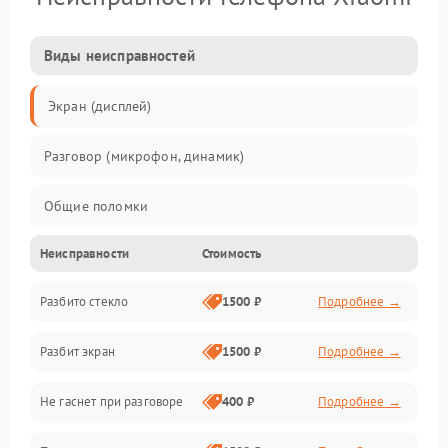
Виды неисправностей
Экран (дисплей)
Разговор (микрофон, динамик)
Общие поломки
Неисправности
Стоимость
Проблемы связи
Разбито стекло
1500 ₽
Подробнее →
Камеры
Разбит экран
1500 ₽
Подробнее →
Проблемы с дисплеем и сенсором
Не гаснет при разговоре
400 ₽
Подробнее →
Зарядка