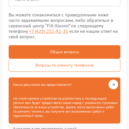
Вы можете ознакомиться с приведенными ниже
часто задаваемыми вопросами, либо обратиться в
сервисный центр “FIX-Xiaomi” по следующему
телефону
+7 (421) 252-92-35
если не нашли ответ на
свой вопрос.
Общие вопросы
Вопросы по ремонту телефонов
Какие документы вы предоставляете?
На этапе приема устройства на диагностику и последующий
ремонт вам будет предоставлен заказ-наряд с указанием страховых
обязательств на ваше устройство. Далее, после выполнения работ
по ремонту техники, вы получите акт выполненных работ и
гарантийный талон.
Я уже знаю в чем неисправность и какой