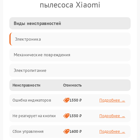
пылесоса Xiaomi
Виды неисправностей
Электроника
Механические повреждения
Электропитание
Неисправности
Стоимость
Механика
Ошибка индикаторов
1550 ₽
Подробнее →
Аккумулятор
Не реагирует на кнопки
1550 ₽
Подробнее →
Работа системы
Сбои управления
1600 ₽
Подробнее →
Всасывание