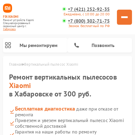
+7 (421) 252-92-35
Ежедневно, с 10:00 до 20:00
FIX-XIAOMI
+7 (800) 302-71-75
Ремонт устройств Xiaomi
Специализированный
Звонок бесплатный по РФ
cервисный центр г.
Хабаровск
Мы ремонтируем
Позвонить
Главная
Вертикальный пылесос Xiaomi
Ремонт вертикальных пылесосов
Xiaomi
в Хабаровске от 300 руб.
Бесплатная диагностика
даже при отказе от
ремонта
Привезем и увезем вертикальный пылесос Xiaomi
собственной доставкой
Ремонт роботов-пылесосов Xiaomi
Ремонт электровелосипедов Xiaomi
Ремонт стиральных машин Xiaomi
Ремонт массажных кресел Xiaomi
Ремонт видеорегистраторов Xiaomi
Ремонт пароочистителей Xiaomi
Ремонт камер видеонаблюдения Xiaomi
Ремонт электросамокатов Xiaomi
Гарантия на наши работы по ремонту