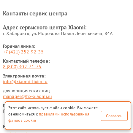
Ремонт электровелосипедов
Ремонт экшн-камер Xiaomi
Xiaomi
Контакты сервис центра
Ремонт стиральных машин
Ремонт смарт-часов Xiaomi
Xiaomi
Адрес сервисного центра Xiaomi:
г. Хабаровск, ул. Морозова Павла Леонтьевича, 84А
Горячая линия:
+7 (421) 252-92-35
Контактный телефон:
8 (800) 302-71-75
Электронная почта:
info@xiaomi-fixim.ru
для юридических лиц
manager@fix-xiaomi.ru
График работы:
Этот сайт использует файлы cookie. Вы можете
ПН-ВСК с 9:00 до 21:00 без перерывов и выходных
ознакомиться с
правилами использования
Согласен
файлов cookie
Рейтинг сервисного центра