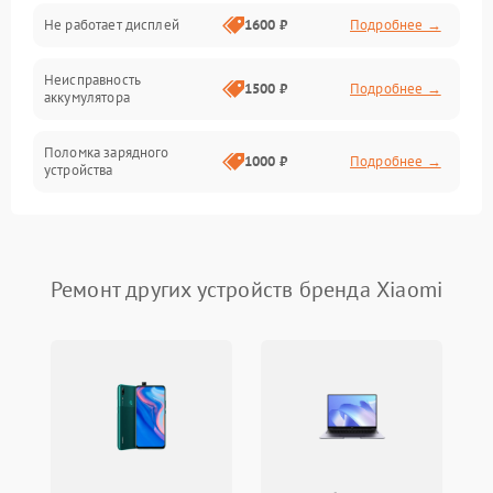
Не работает дисплей
1600 ₽
Подробнее →
Засор
Неисправность
Привод
1500 ₽
Подробнее →
аккумулятора
Мотор
Поломка зарядного
1000 ₽
Подробнее →
устройства
Защита
Неисправность двигателя
2000 ₽
Подробнее →
Корпус/Герметичность
Поломка кнопки
Ремонт других устройств бренда Xiaomi
500 ₽
Подробнее →
включения/выключения
Электронные компоненты
Неисправность системы
1000 ₽
Подробнее →
индикации
Неисправность системы
1000 ₽
Подробнее →
защиты от перегрева