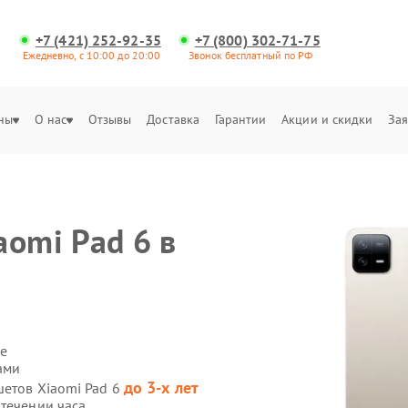
+7 (421) 252-92-35
+7 (800) 302-71-75
Ежедневно, с 10:00 до 20:00
Звонок бесплатный по РФ
ны
О нас
Отзывы
Доставка
Гарантии
Акции и скидки
Зая
aomi Pad 6 в
е
ами
до 3-х лет
шетов Xiaomi Pad 6
 течении часа