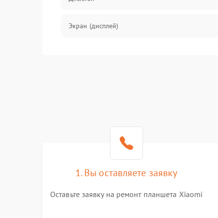
Экран (дисплей)
Связь
Разговор (микрофон, динамик)
Перегрев и нестабильная работа
Влага и механические повреждения
Сеть и интернет
1. Вы оставляете заявку
Зарядка и разъёмы
Оставьте заявку на ремонт планшета Xiaomi
Программные сбои