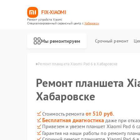
FIX-XIAOMI
Ремонт устройств Xiaomi
Специализированный cервисный центр г.
Хабаровск
Мы ремонтируем
Срочный ремонт
Це
Xiaomi в Хабаровске
Ремонт планшета Xiaomi Pad 6 в Хабаровске
Ремонт планшета Xi
Хабаровске
от 510 руб.
Стоимость ремонта
Бесплатная диагностика
даже при отказ
Привезем и увезем планшет Xiaomi Pad 6 с
Гарантия на наши работы по ремонту план
Срочный ремонт планшетов Xiaomi Pad 6 в
Ремонт роботов-пылесосов Xiaomi
Ремонт квадрокоптеров Xiaomi
Ремонт электросамокатов Xiaomi
Ремонт электровелосипедов Xiaomi
Ремонт стиральных машин Xiaomi
Ремонт вертикальных пылесосов Xiaomi
Ремонт парогенераторов Xiaomi
Ремонт массажных кресел Xiaomi
Ремонт камер видеонаблюдения Xiaomi
Ремонт видеорегистраторов Xiaomi
Ремонт пароочистителей Xiaomi