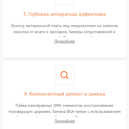
3. Глубокая аппаратная дефектовка
Осмотр материнской платы под микроскопом на наличие
окислов от влаги и прогаров. Замеры сопротивлений и
дежурных напряжений. Проверка цепей питания,
Подробнее
мультиконтроллера, процессора и видеочипа.
4. Компонентный ремонт и замена
Пайка неисправных SMD-элементов, восстановление
токоведущих дорожек. Замена BGA-чипов с использованием
инфракрасной паяльной станции. Прошивка микросхемы
Подробнее
BIOS или замена поврежденных портов USB