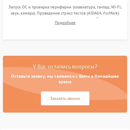
Запуск ОС и проверка периферии (клавиатура, тачпад, Wi-Fi,
звук, камера). Проведение стресс-тестов (AIDA64, FurMark)
для контроля температурного режима и стабильности
Подробнее
системы под пиковой нагрузкой.
У Вас остались вопросы?
Оставьте заявку, мы свяжемся с Вами в ближайшее
время
Заказать звонок