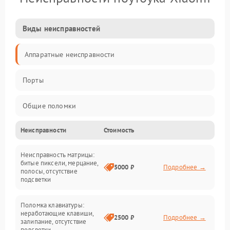
Виды неисправностей
Аппаратные неисправности
Порты
Общие поломки
Неисправности
Стоимость
Устройства
Неисправность матрицы:
Программные ошибки
битые пиксели, мерцание,
5000 ₽
Подробнее →
полосы, отсутствие
подсветки
Электрические и системные сбои
Поломка клавиатуры:
Интерфейсные проблемы
неработающие клавиши,
2500 ₽
Подробнее →
залипание, отсутствие
подсветки