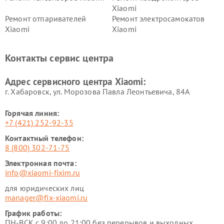
Xiaomi
Ремонт отпаривателей
Ремонт электросамокатов
Xiaomi
Xiaomi
Ремонт электровелосипедов
Ремонт экшн-камер Xiaomi
Xiaomi
Контакты сервис центра
Ремонт стиральных машин
Ремонт смарт-часов Xiaomi
Xiaomi
Адрес сервисного центра Xiaomi:
г. Хабаровск, ул. Морозова Павла Леонтьевича, 84А
Горячая линия:
+7 (421) 252-92-35
Контактный телефон:
8 (800) 302-71-75
Электронная почта:
info@xiaomi-fixim.ru
для юридических лиц
manager@fix-xiaomi.ru
График работы:
ПН-ВСК с 9:00 до 21:00 без перерывов и выходных