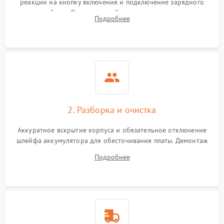
реакции на кнопку включения и подключение зарядного
устройства. Оценка потребления тока с помощью
Выход из строя SSD или
Подробнее
HDD: медленная загрузка,
лабораторного блока питания для локализации проблемы.
3000 ₽
Подробнее →
ошибки чтения,
пропадание диска
Неисправность
оперативной памяти:
2000 ₽
Подробнее →
вылеты приложений,
синие экраны
2. Разборка и очистка
Проблемы Wi‑Fi или
2500 ₽
Подробнее →
Bluetooth модулей
Аккуратное вскрытие корпуса и обязательное отключение
шлейфа аккумулятора для обесточивания платы. Демонтаж
системы охлаждения, очистка кулера от пыли и удаление
Подробнее
высохшей термопасты с кристаллов чипов.