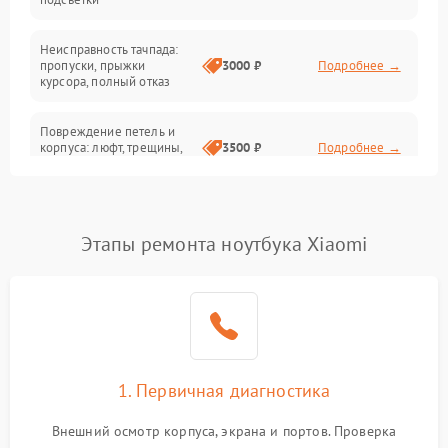
Батарея
Неисправность тачпада:
Сеть и интернет
пропуски, прыжки
3000 ₽
Подробнее →
курсора, полный отказ
Система охлаждения
Повреждение петель и
корпуса: люфт, трещины,
3500 ₽
Подробнее →
деформация
Проблемы аккумулятора:
быстрая разрядка,
2500 ₽
Подробнее →
Этапы ремонта ноутбука Xiaomi
невозможность зарядки,
вздутие
Неисправность зарядного
устройства или разъёма
2000 ₽
Подробнее →
питания
1. Первичная диагностика
Перегрев из‑за пыли,
износа термопасты или
2500 ₽
Подробнее →
неисправности кулера
Внешний осмотр корпуса, экрана и портов. Проверка