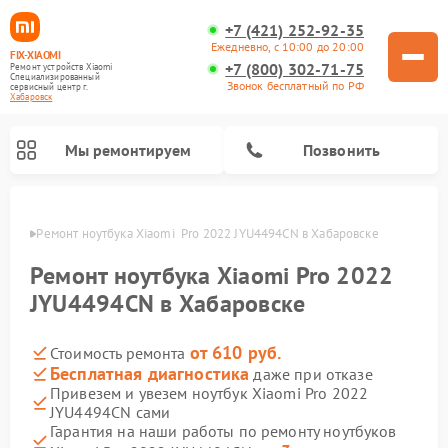
+7 (421) 252-92-35
Ежедневно, с 10:00 до 20:00
FIX-XIAOMI
+7 (800) 302-71-75
Ремонт устройств Xiaomi
Специализированный
Звонок бесплатный по РФ
cервисный центр г.
Хабаровск
Мы ремонтируем
Позвонить
овске
Ремонт ноутбука Xiaomi  Pro 2022 JYU4494CN в Хабаровске
Ремонт ноутбука Xiaomi Pro 2022
JYU4494CN в Хабаровске
от 610 руб.
Стоимость ремонта
Бесплатная диагностика
даже при отказе
Привезем и увезем ноутбук Xiaomi Pro 2022
JYU4494CN сами
Ремонт электросамокатов Xiaomi
Ремонт массажных кресел Xiaomi
Ремонт видеорегистраторов Xiaomi
Ремонт пароочистителей Xiaomi
Ремонт камер видеонаблюдения Xiaomi
Ремонт вертикальных пылесосов Xiaomi
Ремонт роботов-пылесосов Xiaomi
Ремонт электровелосипедов Xiaomi
Ремонт стиральных машин Xiaomi
Гарантия на наши работы по ремонту ноутбуков