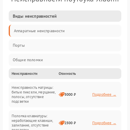
Виды неисправностей
Аппаратные неисправности
Порты
Общие поломки
Неисправности
Стоимость
Устройства
Неисправность матрицы:
Программные ошибки
битые пиксели, мерцание,
5000 ₽
Подробнее →
полосы, отсутствие
подсветки
Электрические и системные сбои
Поломка клавиатуры:
Интерфейсные проблемы
неработающие клавиши,
2500 ₽
Подробнее →
залипание, отсутствие
подсветки