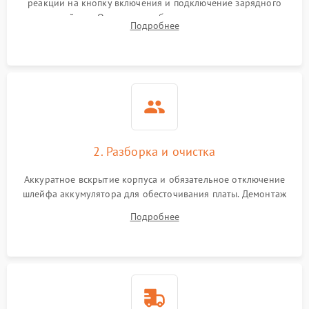
реакции на кнопку включения и подключение зарядного
устройства. Оценка потребления тока с помощью
Выход из строя SSD или
Подробнее
HDD: медленная загрузка,
лабораторного блока питания для локализации проблемы.
3000 ₽
Подробнее →
ошибки чтения,
пропадание диска
Неисправность
оперативной памяти:
2000 ₽
Подробнее →
вылеты приложений,
синие экраны
2. Разборка и очистка
Проблемы Wi‑Fi или
2500 ₽
Подробнее →
Bluetooth модулей
Аккуратное вскрытие корпуса и обязательное отключение
шлейфа аккумулятора для обесточивания платы. Демонтаж
системы охлаждения, очистка кулера от пыли и удаление
Подробнее
высохшей термопасты с кристаллов чипов.