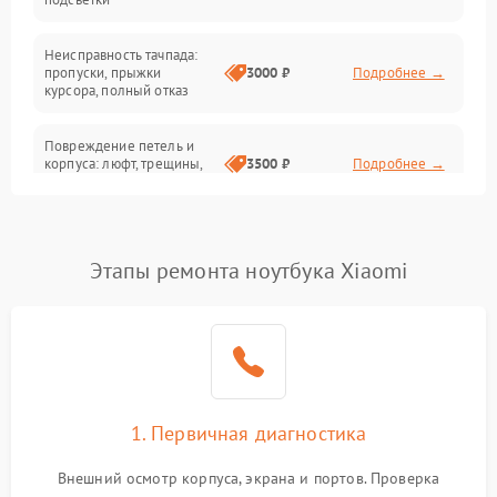
Батарея
Неисправность тачпада:
Сеть и интернет
пропуски, прыжки
3000 ₽
Подробнее →
курсора, полный отказ
Система охлаждения
Повреждение петель и
корпуса: люфт, трещины,
3500 ₽
Подробнее →
деформация
Проблемы аккумулятора:
быстрая разрядка,
2500 ₽
Подробнее →
Этапы ремонта ноутбука Xiaomi
невозможность зарядки,
вздутие
Неисправность зарядного
устройства или разъёма
2000 ₽
Подробнее →
питания
1. Первичная диагностика
Перегрев из‑за пыли,
износа термопасты или
2500 ₽
Подробнее →
неисправности кулера
Внешний осмотр корпуса, экрана и портов. Проверка