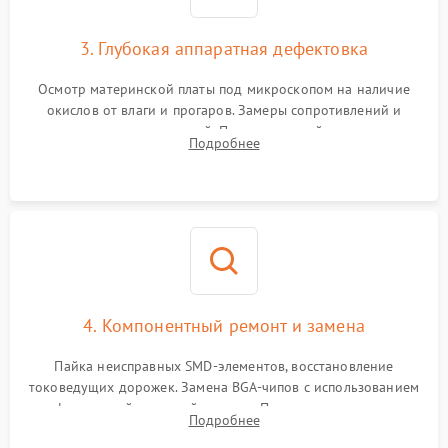
3. Глубокая аппаратная дефектовка
Осмотр материнской платы под микроскопом на наличие
окислов от влаги и прогаров. Замеры сопротивлений и
дежурных напряжений. Проверка цепей питания,
Подробнее
мультиконтроллера, процессора и видеочипа.
4. Компонентный ремонт и замена
Пайка неисправных SMD-элементов, восстановление
токоведущих дорожек. Замена BGA-чипов с использованием
инфракрасной паяльной станции. Прошивка микросхемы
Подробнее
BIOS или замена поврежденных портов USB