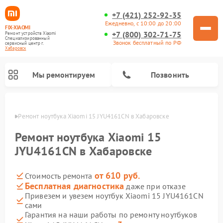
+7 (421) 252-92-35
Ежедневно, с 10:00 до 20:00
FIX-XIAOMI
+7 (800) 302-71-75
Ремонт устройств Xiaomi
Специализированный
Звонок бесплатный по РФ
cервисный центр г.
Хабаровск
Мы ремонтируем
Позвонить
овске
Ремонт ноутбука Xiaomi 15 JYU4161CN в Хабаровске
Ремонт ноутбука Xiaomi 15
JYU4161CN в Хабаровске
от 610 руб.
Стоимость ремонта
Бесплатная диагностика
даже при отказе
Привезем и увезем ноутбук Xiaomi 15 JYU4161CN
сами
Ремонт электросамокатов Xiaomi
Ремонт массажных кресел Xiaomi
Ремонт видеорегистраторов Xiaomi
Ремонт пароочистителей Xiaomi
Ремонт камер видеонаблюдения Xiaomi
Ремонт вертикальных пылесосов Xiaomi
Ремонт роботов-пылесосов Xiaomi
Ремонт электровелосипедов Xiaomi
Ремонт стиральных машин Xiaomi
Гарантия на наши работы по ремонту ноутбуков