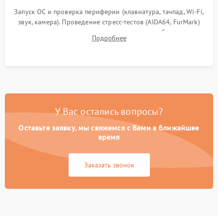
Запуск ОС и проверка периферии (клавиатура, тачпад, Wi-Fi,
звук, камера). Проведение стресс-тестов (AIDA64, FurMark)
для контроля температурного режима и стабильности
Подробнее
системы под пиковой нагрузкой.
У Вас остались вопросы?
Оставьте заявку, мы свяжемся с Вами в ближайшее
время
Заказать звонок