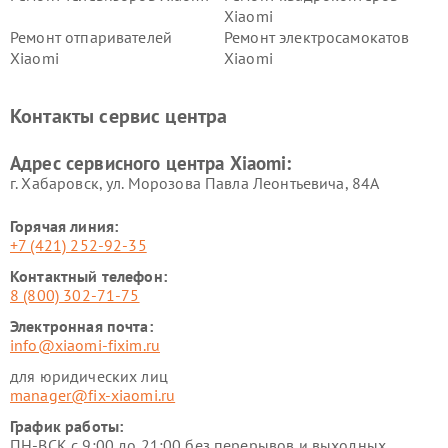
Xiaomi
Ремонт отпаривателей
Ремонт электросамокатов
Xiaomi
Xiaomi
Ремонт электровелосипедов
Ремонт экшн-камер Xiaomi
Xiaomi
Контакты сервис центра
Ремонт стиральных машин
Ремонт смарт-часов Xiaomi
Xiaomi
Адрес сервисного центра Xiaomi:
г. Хабаровск, ул. Морозова Павла Леонтьевича, 84А
Горячая линия:
+7 (421) 252-92-35
Контактный телефон:
8 (800) 302-71-75
Электронная почта:
info@xiaomi-fixim.ru
для юридических лиц
manager@fix-xiaomi.ru
График работы:
ПН-ВСК с 9:00 до 21:00 без перерывов и выходных