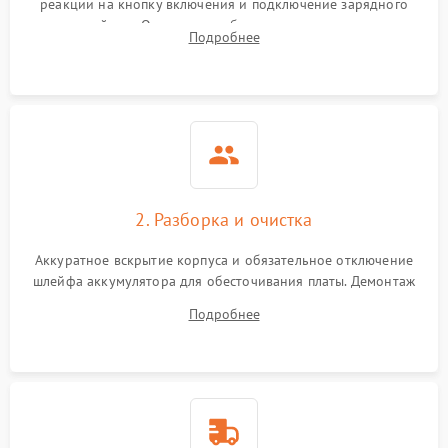
реакции на кнопку включения и подключение зарядного
устройства. Оценка потребления тока с помощью
Выход из строя SSD или
Подробнее
HDD: медленная загрузка,
лабораторного блока питания для локализации проблемы.
3000 ₽
Подробнее →
ошибки чтения,
пропадание диска
Неисправность
оперативной памяти:
2000 ₽
Подробнее →
вылеты приложений,
синие экраны
2. Разборка и очистка
Проблемы Wi‑Fi или
2500 ₽
Подробнее →
Bluetooth модулей
Аккуратное вскрытие корпуса и обязательное отключение
шлейфа аккумулятора для обесточивания платы. Демонтаж
системы охлаждения, очистка кулера от пыли и удаление
Подробнее
высохшей термопасты с кристаллов чипов.