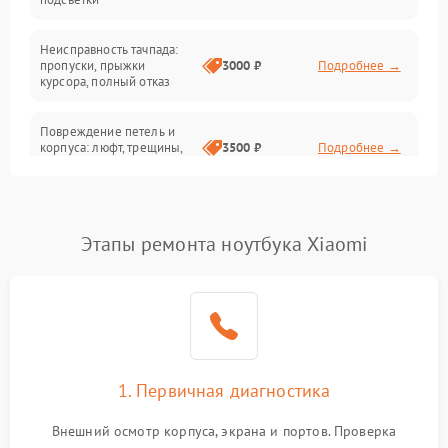
Батарея
Неисправность тачпада:
Сеть и интернет
пропуски, прыжки
3000 ₽
Подробнее →
курсора, полный отказ
Система охлаждения
Повреждение петель и
корпуса: люфт, трещины,
3500 ₽
Подробнее →
деформация
Проблемы аккумулятора:
быстрая разрядка,
2500 ₽
Подробнее →
Этапы ремонта ноутбука Xiaomi
невозможность зарядки,
вздутие
Неисправность зарядного
устройства или разъёма
2000 ₽
Подробнее →
питания
1. Первичная диагностика
Перегрев из‑за пыли,
износа термопасты или
2500 ₽
Подробнее →
неисправности кулера
Внешний осмотр корпуса, экрана и портов. Проверка