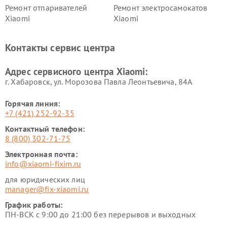
Ремонт отпаривателей
Ремонт электросамокатов
Xiaomi
Xiaomi
Ремонт электровелосипедов
Ремонт экшн-камер Xiaomi
Xiaomi
Контакты сервис центра
Ремонт стиральных машин
Ремонт смарт-часов Xiaomi
Xiaomi
Адрес сервисного центра Xiaomi:
г. Хабаровск, ул. Морозова Павла Леонтьевича, 84А
Горячая линия:
+7 (421) 252-92-35
Контактный телефон:
8 (800) 302-71-75
Электронная почта:
info@xiaomi-fixim.ru
для юридических лиц
manager@fix-xiaomi.ru
График работы:
ПН-ВСК с 9:00 до 21:00 без перерывов и выходных