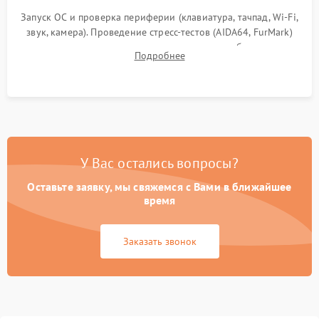
Запуск ОС и проверка периферии (клавиатура, тачпад, Wi-Fi,
звук, камера). Проведение стресс-тестов (AIDA64, FurMark)
для контроля температурного режима и стабильности
Подробнее
системы под пиковой нагрузкой.
У Вас остались вопросы?
Оставьте заявку, мы свяжемся с Вами в ближайшее
время
Заказать звонок