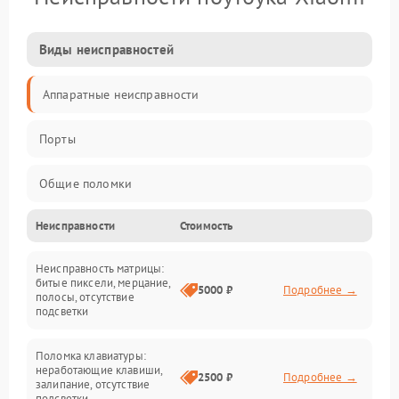
Виды неисправностей
Аппаратные неисправности
Порты
Общие поломки
Неисправности
Стоимость
Устройства
Неисправность матрицы:
Программные ошибки
битые пиксели, мерцание,
5000 ₽
Подробнее →
полосы, отсутствие
подсветки
Электрические и системные сбои
Поломка клавиатуры:
Интерфейсные проблемы
неработающие клавиши,
2500 ₽
Подробнее →
залипание, отсутствие
подсветки