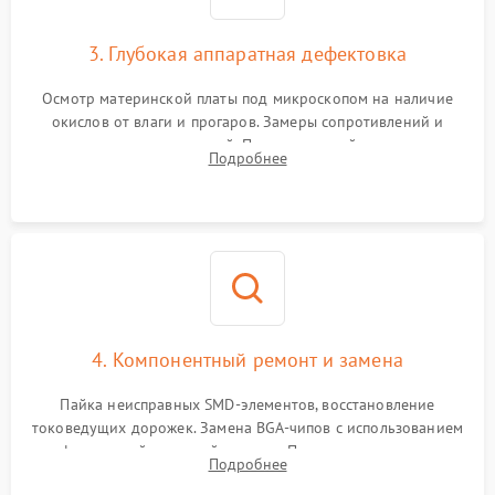
3. Глубокая аппаратная дефектовка
Осмотр материнской платы под микроскопом на наличие
окислов от влаги и прогаров. Замеры сопротивлений и
дежурных напряжений. Проверка цепей питания,
Подробнее
мультиконтроллера, процессора и видеочипа.
4. Компонентный ремонт и замена
Пайка неисправных SMD-элементов, восстановление
токоведущих дорожек. Замена BGA-чипов с использованием
инфракрасной паяльной станции. Прошивка микросхемы
Подробнее
BIOS или замена поврежденных портов USB