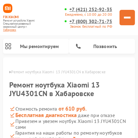
+7 (421) 252-92-35
Ежедневно, с 10:00 до 20:00
FIX-XIAOMI
+7 (800) 302-71-75
Ремонт устройств Xiaomi
Специализированный
Звонок бесплатный по РФ
cервисный центр г.
Хабаровск
Мы ремонтируем
Позвонить
овске
Ремонт ноутбука Xiaomi  13 JYU4301CN в Хабаровске
Ремонт ноутбука Xiaomi 13
JYU4301CN в Хабаровске
от 610 руб.
Стоимость ремонта
Бесплатная диагностика
даже при отказе
Привезем и увезем ноутбук Xiaomi 13 JYU4301CN
сами
Ремонт электросамокатов Xiaomi
Ремонт массажных кресел Xiaomi
Ремонт видеорегистраторов Xiaomi
Ремонт пароочистителей Xiaomi
Ремонт камер видеонаблюдения Xiaomi
Ремонт вертикальных пылесосов Xiaomi
Ремонт роботов-пылесосов Xiaomi
Ремонт электровелосипедов Xiaomi
Ремонт стиральных машин Xiaomi
Гарантия на наши работы по ремонту ноутбуков