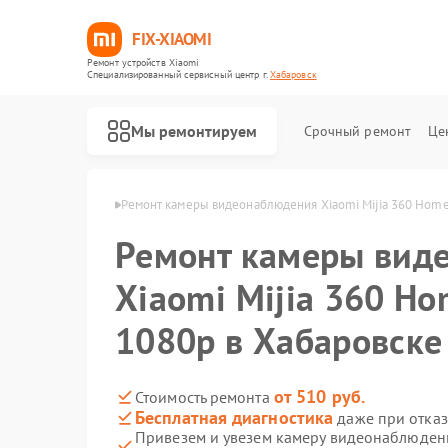
FIX-XIAOMI
Ремонт устройств Xiaomi
Специализированный cервисный центр г.
Хабаровск
Мы ремонтируем
Срочный ремонт
Це
iaomi в Хабаровске
Ремонт камеры видеонаблюдения Xiaomi Mijia 360 Home
Ремонт камеры вид
Xiaomi Mijia 360 H
1080p в Хабаровске
от 510 руб.
Стоимость ремонта
Бесплатная диагностика
даже при отказ
Привезем и увезем камеру видеонаблюдени
Ремонт роботов-пылесосов Xiaomi
Ремонт квадрокоптеров Xiaomi
Ремонт электросамокатов Xiaomi
Ремонт электровелосипедов Xiaomi
Ремонт стиральных машин Xiaomi
Ремонт вертикальных пылесосов Xiaomi
Ремонт парогенераторов Xiaomi
Ремонт массажных кресел Xiaomi
Ремонт видеорегистраторов Xiaomi
Ремонт пароочистителей Xiaomi